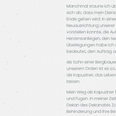
Manchmal staune ich über
sich ab, dass mein Dienst
Ende gehen wird. In eine
Neuausrichtung unserer K
vorstellen könnte, die Au
Herzensanliegen, den Sem
Überlegungen habe ich i
bedeutet, den Auftrag al
Als Sohn einer Bergbauern
unserem Orden ist es so,
als Kapuziner, das Lebe
lassen.
Mein Weg als Kapuziner 
und Fügen. In meiner Zei
Dekan des Dekanates Zams
Behinderung und ihre Be