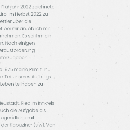
 Frühjahr 2022 zeichnete
irol im Herbst 2022 zu
ttler über die
 bei mir an, ob ich mir
ernehmen. Es sei ihm ein
en. Nach einigen
Herausforderung
eiterzugeben.
 1975 meine Primiz. In
n Teil unseres Auftrags
Leben teilhaben zu
ustadt, Ried im Innkreis
 auch die Aufgabe als
Jugendliche mit
der Kapuziner (slw). Von