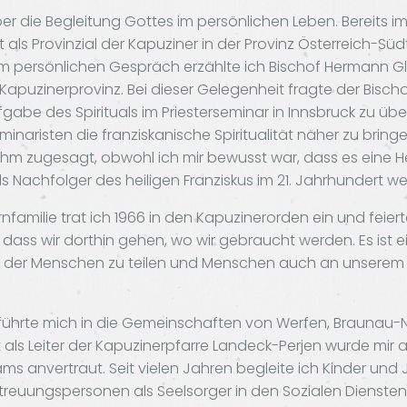
 die Begleitung Gottes im persönlichen Leben. Bereits im
 als Provinzial der Kapuziner in der Provinz Österreich-Südt
m persönlichen Gespräch erzählte ich Bischof Hermann Gle
apuzinerprovinz. Bei dieser Gelegenheit fragte der Bischof
fgabe des Spirituals im Priesterseminar in Innsbruck zu üb
inaristen die franziskanische Spiritualität näher zu bring
hm zugesagt, obwohl ich mir bewusst war, dass es eine 
s Nachfolger des heiligen Franziskus im 21. Jahrhundert w
familie trat ich 1966 in den Kapuzinerorden ein und feierte
 dass wir dorthin gehen, wo wir gebraucht werden. Es ist ei
n der Menschen zu teilen und Menschen auch an unserem 
führte mich in die Gemeinschaften von Werfen, Braunau-Ne
t als Leiter der Kapuzinerpfarre Landeck-Perjen wurde mir
 anvertraut. Seit vielen Jahren begleite ich Kinder und 
treuungspersonen als Seelsorger in den Sozialen Diensten 