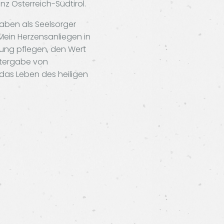
z Österreich-Südtirol.
gaben als Seelsorger
Mein Herzensanliegen in
hung pflegen, den Wert
itergabe von
h das Leben des heiligen