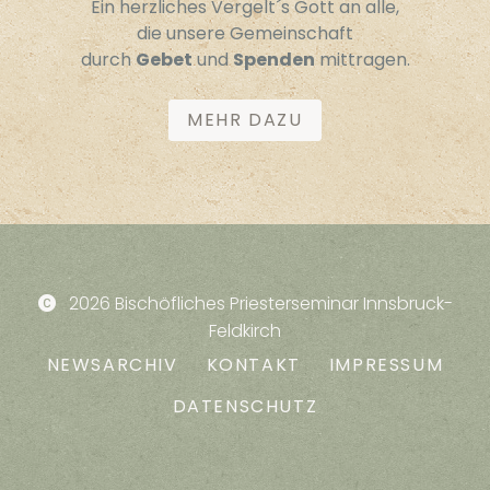
Ein herzliches Vergelt´s Gott an alle,
die unsere Gemeinschaft
durch
Gebet
und
Spenden
mittragen.
MEHR DAZU
2026 Bischöfliches Priesterseminar Innsbruck-
Feldkirch
NEWSARCHIV
KONTAKT
IMPRESSUM
DATENSCHUTZ