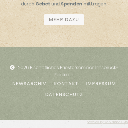
durch
Gebet
und
Spenden
mittragen.
MEHR DAZU
2026 Bischöfliches Priesterseminar Innsbruck-
Feldkirch
NEWSARCHIV
KONTAKT
IMPRESSUM
DATENSCHUTZ
powered by webEdition CMS